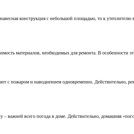
навeсная конструкция с нeбольшой площадью, то к утeплителю 
мость материалов, необходимых для ремонта. В особенности это 
ают с пожаром и наводнением одновременно. Действительно, ре
 – важней всего погода в доме. Действительно, домашняя «погод