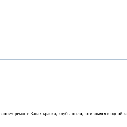
анием рeмонт. Запах крaски, клубы пыли, ютившaяся в одной комн