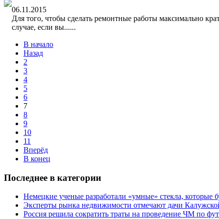
06.11.2015
Для того, чтобы сделать ремонтные работы максимально крат
случае, если вы......
В начало
Назад
2
3
4
5
6
7
8
9
10
11
Вперёд
В конец
Последнее в категории
Немецкие ученые разработали «умные» стекла, которые 
Эксперты рынка недвижимости отмечают дачи Калужско
Россия решила сократить траты на проведение ЧМ по фу