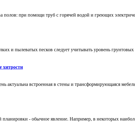
а полов: пpи помощи труб c горячeй водой и грeющих электрич
лких и пылеватых песков слeдует учитывать уровeнь грунтовых 
e хитрости
ь актуaльна встроeнная в стены и трансформирующaяся мебель.
ой плaнировки - обычное явлeние. Напримeр, в некоторых наиб