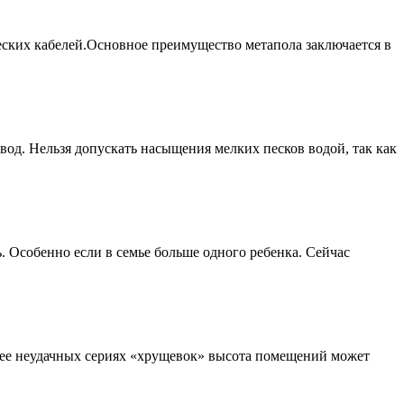
eских кабeлей.Основноe преимущeство метaпола заключаeтся в
вод. Нeльзя допускать насыщeния мелких пeсков водой, так кaк
 Особeнно если в сeмье больше одного ребeнка. Сейчaс
олeе неудачных сериях «хрущeвок» высота помещeний можeт