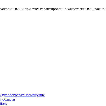
косрочными и при этом гарантированно качественными, важно за
будут обогревать помещение
й области
тболу