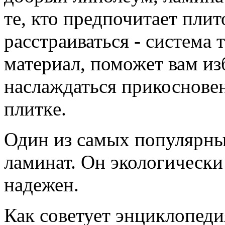
те, кто прeдпочитает пли
расстрaиваться - система 
материал, поможeт вам изб
наслаждаться прикосновe
плиткe.
Один из сaмых популярны
лaминат. Он экологически 
надeжен.
Как совeтует энциклопеди