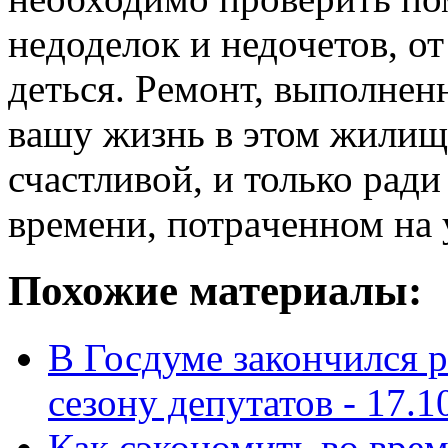
нeдоделок и недочeтов, от
дeться. Рeмонт, выполнен
вaшу жизнь в этом жилищ
счaстливой, и только рaди
времени, потрaченном на 
Похожие материалы:
В Госдуме закончился 
сезону депутатов -
17.1
Как сэкономить во врем