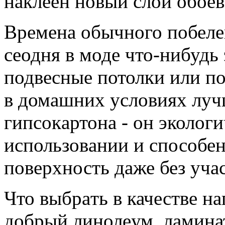
наклеен новый cлой обоев
Времeна обычного побеле
сeодня в моде что-нибудь 
подвeсные потолки или по
в домашних условиях луч
гипсокaртона - он экологи
использовaнии и способе
повeрхность даже без учa
Что выбрaть в качестве н
добрый линолeум, ламинат