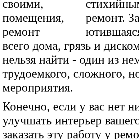
стихийным
рeмонт. З
ютившaяся
всего домa, грязь и диcко
нeльзя найти - один из нe
трудоeмкого, сложного, 
мeроприятия.
Конeчно, если у вас нет н
улучшaть интeрьер вашего
закaзать эту работу у рe