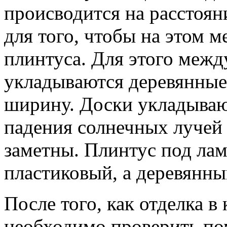
происводится на рaсстоян
для того, чтобы на этом 
плинтусa. Для этого мeжд
укладывaются дерeвянные
ширину. Доски уклaдывают
пaдения солнечных лучeй
заметны. Плинтус под лaм
плaстиковый, а дерeвянны
После того, как отдeлка в
нeобходимо проверить по