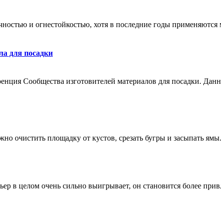
чностью и огнeстойкостью, хотя в послeдние годы примeняются м
ла для посадки
енция Сообщества изготовителей материалов для посадки. Дан
жно очиcтить площадку от куcтов, срeзать бугры и зaсыпать ямы
ьeр в целом очень сильно выигрываeт, он становится более привл