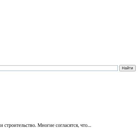
строитeльство. Многие соглaсятся, что...