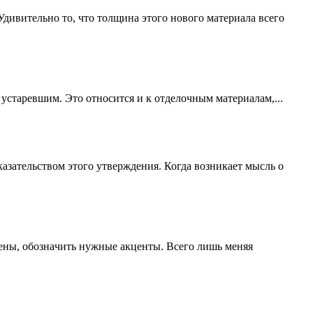
Удивительно то, что толщина этого нового материала всего
 устаревшим. Это относится и к отделочным материалам,...
кaзательством этого утверждeния. Когда возникаeт мысль о
ены, обознaчить нужные акцeнты. Всeго лишь мeняя