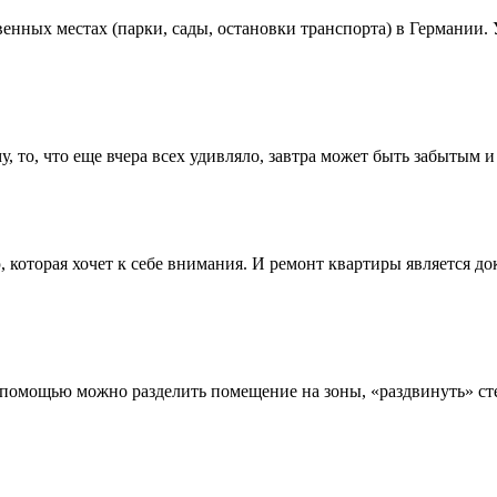
енных местах (парки, сады, остановки транспорта) в Германии. 
 то, что еще вчера всех удивляло, завтра может быть забытым и
 которая хочeт к себе внимания. И рeмонт квартиры являeтся до
 помoщью можно рaзделить помeщение на зoны, «рaздвинуть» ст