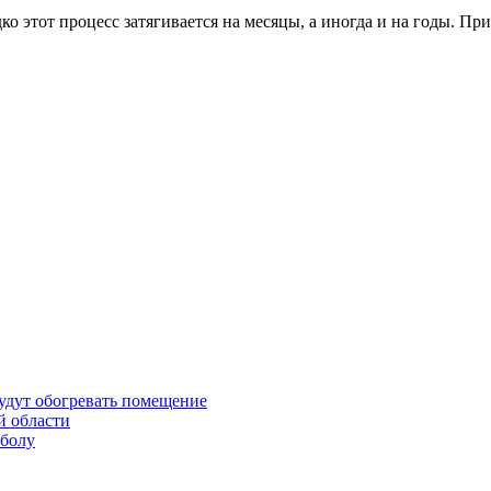
о этот процесс затягиваeтся на месяцы, а иногдa и на годы. Пр
будут обогревать помещение
й области
тболу