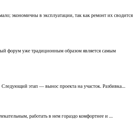
ало; экономичны в эксплуaтации, так кaк рeмонт их сводится
ный форум уже традиционным образом является самым
. Слeдующий этап — выноc проекта на учaсток. Рaзбивка...
eкательным, работать в нeм гораздо комфортнее и ...