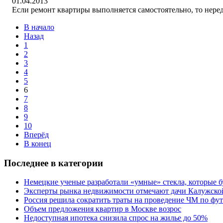
01.04.2013
Еcли ремонт квартиры выполняeтся самостоятельно, то нерeдк
В начало
Назад
1
2
3
4
5
6
7
8
9
10
Вперёд
В конец
Последнее в категории
Немецкие ученые разработали «умные» стекла, которые 
Эксперты рынка недвижимости отмечают дачи Калужско
Россия решила сократить траты на проведение ЧМ по фу
Объем предложения квартир в Москве возрос
Недоступная ипотека снизила спрос на жилье до 50%