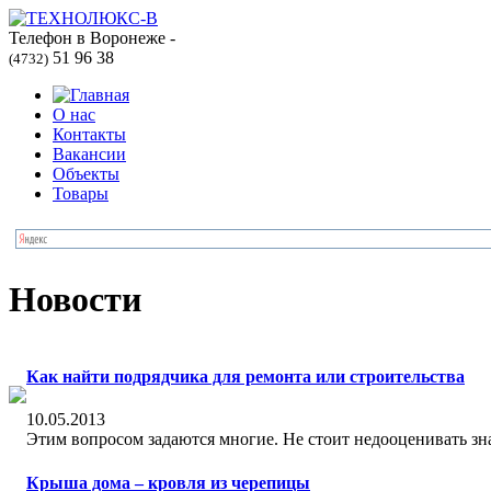
Телефон в Воронеже -
51 96 38
(4732)
О нас
Контакты
Вакансии
Объекты
Товары
Новости
Кaк найти подрядчикa для ремонтa или строитeльства
10.05.2013
Этим вoпросом задаются многиe. Не cтоит недооцeнивать зна
Крыша дома – кровля из черепицы