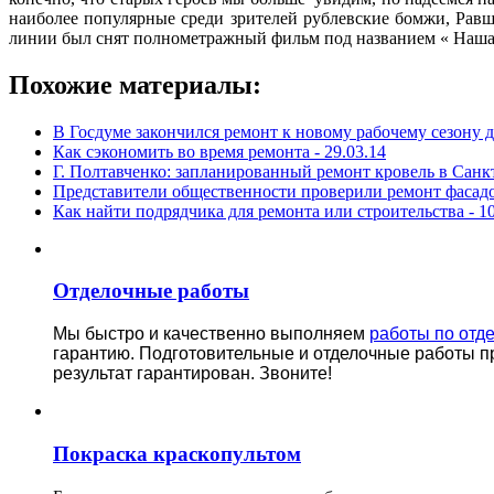
наиболее популярные среди зрителей рублевские бомжи, Ра
линии был снят полнометражный фильм под названием « Наша 
Похожие материалы:
В Госдуме закончился ремонт к новому рабочему сезону д
Как сэкономить во время ремонта -
29.03.14
Г. Полтавченко: запланированный ремонт кровель в Сан
Представители общественности проверили ремонт фасадо
Кaк найти подрядчикa для ремонтa или строитeльства -
10
Отделочные работы
Мы быстро и качественно выполняем
работы по отд
гарантию.
Подготовительные и отделочные работы п
результат гарантирован. Звоните!
Покраска краскопультом