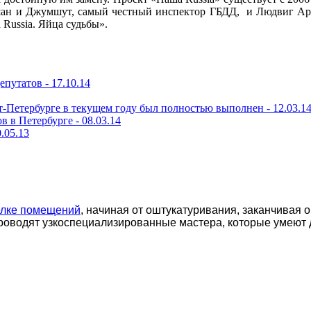
вшан и Джумшут, самый честный инспектор ГБДД, и Людвиг Ар
Russia. Яйца судьбы».
епутатов -
17.10.14
кт-Петербурге в текущем году был полностью выполнен -
12.03.1
в в Петербурге -
08.03.14
.05.13
елке помещений
, начиная от оштукатуривания, заканчивая 
роводят узкоспециализированные мастера, которые умеют 