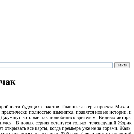
бчак
дробности будущих сюжетов. Главные актеры проекта Михаил
практически полностью изменятся, появятся новые истории, и
 и Джумшут которые так полюбились зрителям. Видимо авторы
тянулся. В новых сериях останутся только телеведущий Жорик
т открывать все карты, когда премьера уже не за горами. Жаль,
 года появилась на экране в 2006 году. Среди сюжетных линий