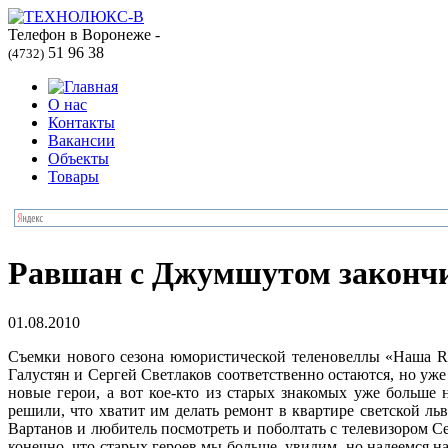
Телефон в Воронеже -
51 96 38
(4732)
О нас
Контакты
Вакансии
Объекты
Товары
Равшан с Джумшутом закончи
01.08.2010
Съемки нового сезона юмористической теленовеллы «Наша R
Галустян и Сергей Светлаков соответственно остаются, но у
новые герои, а вот кое-кто из старых знакомых уже больше
решили, что хватит им делать ремонт в квартире светской л
Вартанов и любитель посмотреть и поболтать с телевизором Сер
конечно, что старых героев мы больше увидим, но надеемся н