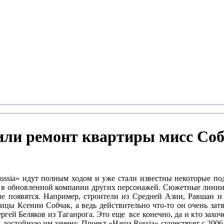
ли ремонт квартиры мисс Со
ussia» идут полным ходом и уже стали известны некоторые по
же в обновленной компании других персонажей. Сюжетные линии 
 не появятся. Например, строители из Средней Азии, Равшан
ьвицы Ксении Собчак, а ведь действительно что-то он очень за
гей Беляков из Таганрога. Это еще все конечно, да и кто захоче
а достойную им замену. Проект «Наша Russia» существует с 2006