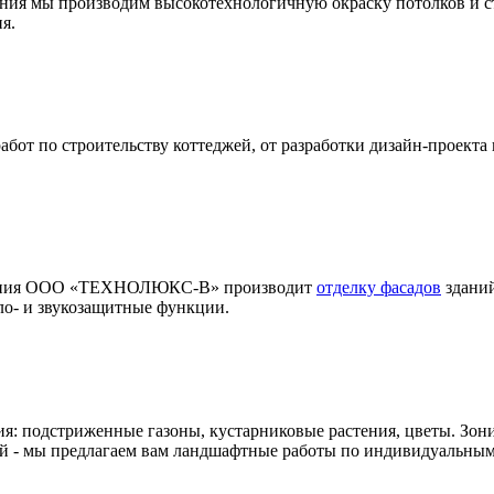
ения мы производим высокотехнологичную окраску потолков и с
я.
т по строительству коттеджей, от разработки дизайн-проекта 
мпания ООО «ТЕХНОЛЮКС-В» производит
отделку фасадов
зданий
ло- и звукозащитные функции.
ия: подстриженные газоны, кустарниковые растения, цветы. Зон
й - мы предлагаем вам ландшафтные работы по индивидуальным