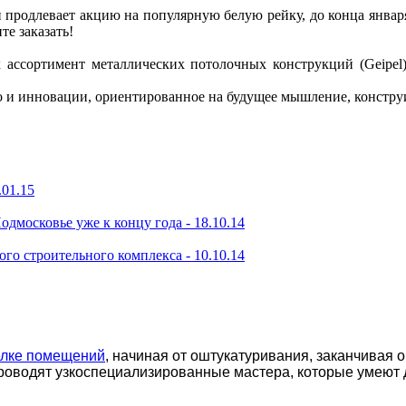
продлевает акцию на популярную белую рейку, до конца января 
те заказать!
 ассортимент металлических потолочных конструкций (Geipel)
во и инновации, ориентированное на будущее мышление, констру
.01.15
одмосковье уже к концу года -
18.10.14
ого строительного комплекса -
10.10.14
елке помещений
, начиная от оштукатуривания, заканчивая 
роводят узкоспециализированные мастера, которые умеют 