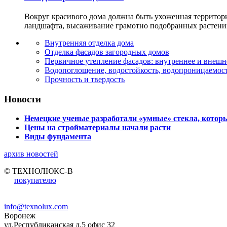
Вокруг красивого дома должна быть ухоженная территор
ландшафта, высаживание грамотно подобранных растени
Внутренняя отделка дома
Отделка фасадов загородных домов
Первичное утепление фасадов: внутреннее и внешн
Водопоглощение, водостойкость, водопроницаемост
Прочность и твердость
Новости
Немецкие ученые разработали «умные» стекла, которы
Цены на стройматериалы начали расти
Виды фундамента
архив новостей
© ТЕХНОЛЮКС-В
покупателю
info@texnolux.com
Воронеж
ул.Республиканская д.5 офис 32