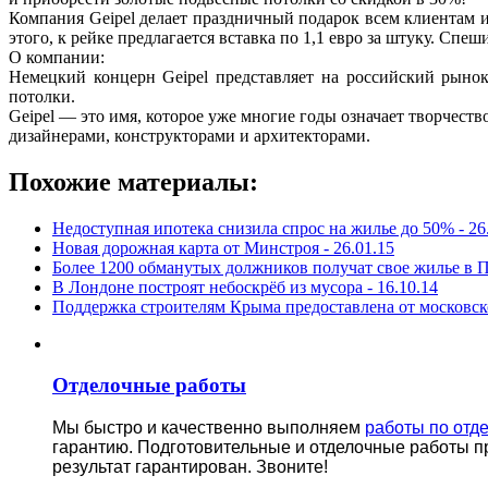
Компания Geipel делает праздничный подарок всем клиентам и 
этого, к рейке предлагается вставка по 1,1 евро за штуку. Спеши
О компании:
Немецкий концерн Geipel представляет на российский рынок
потолки.
Geipel — это имя, которое уже многие годы означает творчест
дизайнерами, конструкторами и архитекторами.
Похожие материалы:
Недоступная ипотека снизила спрос на жилье до 50% -
26
Новая дорожная карта от Минстроя -
26.01.15
Более 1200 обманутых должников получат свое жилье в П
В Лондоне построят небоскрёб из мусора -
16.10.14
Поддержка строителям Крыма предоставлена от московск
Отделочные работы
Мы быстро и качественно выполняем
работы по отд
гарантию.
Подготовительные и отделочные работы п
результат гарантирован. Звоните!