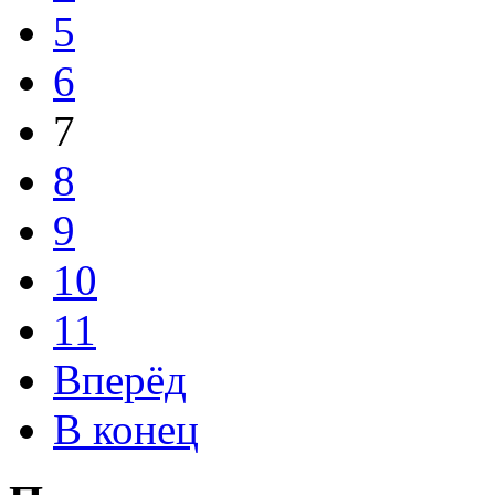
5
6
7
8
9
10
11
Вперёд
В конец