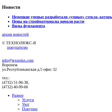
Новости
Немецкие ученые разработали «умные» стекла, которы
Цены на стройматериалы начали расти
Виды фундамента
архив новостей
© ТЕХНОЛЮКС-В
покупателю
info@texnolux.com
Воронеж
ул.Республиканская д.5 офис 32
тел.:
(4732) 51-96-38,
(4732) 40-99-66
Разное
Услуги
Уют
Покупки