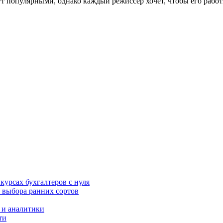
т популярными, однако каждый режиссер хочет, чтобы его работы
урсах бухгалтеров с нуля
 выбора ранних сортов
 и аналитики
ти