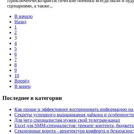
Приключенческо-фантастические боевики всегда были и буду
сценариями, а также...
В начало
Назад
1
2
3
4
5
6
7
8
9
10
Вперёд
В конец
Последнее в категории
Как проще и эффективнее воспринимать информацию на к
Секреты успешного выращивания дайкона и особенности
Для чего специалистам нужен свой телеграм-канал
Excel для SMM-специалистов: трекинг контента, бюджета
Секционные ворота - архитектура комфорта и безопаснос