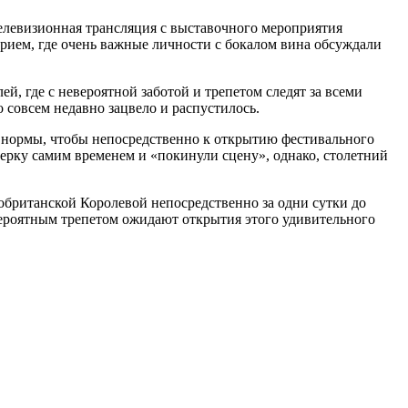
 Телевизионная трансляция с выставочного мероприятия
рием, где очень важные личности с бокалом вина обсуждали
й, где с невероятной заботой и трепетом следят за всеми
 совсем недавно зацвело и распустилось.
х нормы, чтобы непосредственно к открытию фестивального
ерку самим временем и «покинули сцену», однако, столетний
обританской Королевой непосредственно за одни сутки до
ероятным трепетом ожидают открытия этого удивительного