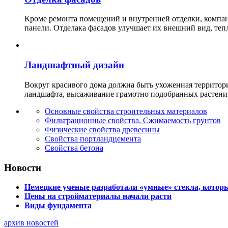
Кроме ремонта помещений и внутренней отделки, ко
панели. Отделака фасадов улучшает их внешний вид, теп
Ландшафтный дизайн
Вокруг красивого дома должна быть ухоженная территор
ландшафта, высаживание грамотно подобранных растени
Основные свойства строительных материалов
Фильтрационные свойства. Сжимаемость грунтов
Физические свойства древесины
Свойства портландцемента
Свойства бетона
Новости
Немецкие ученые разработали «умные» стекла, которы
Цены на стройматериалы начали расти
Виды фундамента
архив новостей