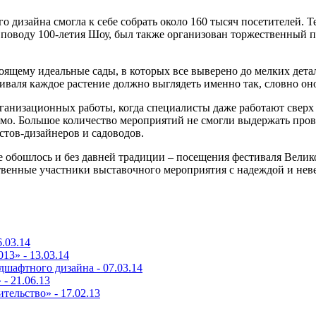
го дизайна смогла к себе собрать около 160 тысяч посетителей.
поводу 100-летия Шоу, был также организован торжественный п
ящему идеальные сады, в которых все выверено до мелких детале
иваля каждое растение должно выглядеть именно так, словно оно
рганизационных работы, когда специалисты даже работают свер
мо. Большое количество мероприятий не смогли выдержать пров
стов-дизайнеров и садоводов.
 обошлось и без давней традиции – посещения фестиваля Велик
венные участники выставочного мероприятия с надеждой и нев
6.03.14
013» -
13.03.14
ндшафтного дизайна -
07.03.14
 -
21.06.13
ительство» -
17.02.13