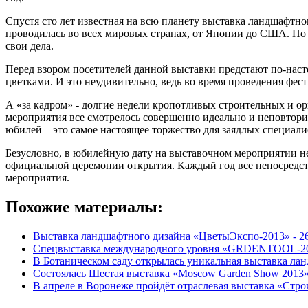
Спустя сто лет известная на всю планету выставка ландшафтно
проводилась во всех мировых странах, от Японии до США. По 
свои дела.
Перед взором посетителей данной выставки предстают по-насто
цветками. И это неудивительно, ведь во время проведения фест
А «за кадром» - долгие недели кропотливых строительных и о
мероприятия все смотрелось совершенно идеально и неповтори
юбилей – это самое настоящее торжество для заядлых специали
Безусловно, в юбилейную дату на выставочном мероприятии не
официальной церемонии открытия. Каждый год все непосредст
мероприятия.
Похожие материалы:
Выставка ландшафтного дизайна «ЦветыЭкспо-2013» -
2
Спецвыставка международного уровня «GRDENTOOL-2
В Ботаническом саду открылась уникальная выставка ла
Состоялась Шестая выставка «Moscow Garden Show 2013»
В апреле в Воронеже пройдёт отраслевая выставка «Стро