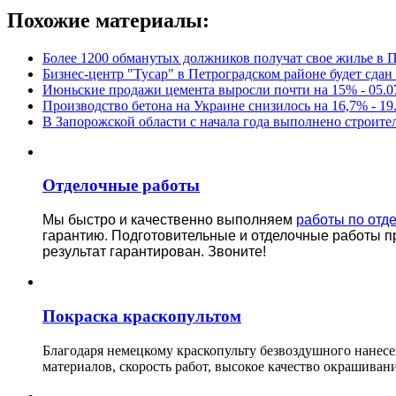
Похожие материалы:
Более 1200 обманутых должников получат свое жилье в П
Бизнес-центр "Тусар" в Петроградском районе будет сдан 
Июньские продажи цемента выросли почти на 15% -
05.0
Производство бетона на Украине снизилось на 16,7% -
19
В Запорожской области с начала года выполнено строител
Отделочные работы
Мы быстро и качественно выполняем
работы по отд
гарантию.
Подготовительные и отделочные работы п
результат гарантирован. Звоните!
Покраска краскопультом
Благодаря немецкому краскопульту безвоздушного нанес
материалов, скорость работ, высокое качество окрашивани