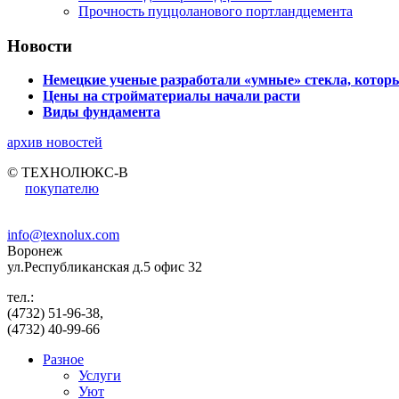
Прочность пуццоланового портландцемента
Новости
Немецкие ученые разработали «умные» стекла, которы
Цены на стройматериалы начали расти
Виды фундамента
архив новостей
© ТЕХНОЛЮКС-В
покупателю
info@texnolux.com
Воронеж
ул.Республиканская д.5 офис 32
тел.:
(4732) 51-96-38,
(4732) 40-99-66
Разное
Услуги
Уют