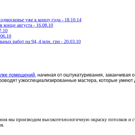
одмосковье уже к концу года -
18.10.14
в конце августа -
16.08.10
7.10
.06.10
ьных работ на 94, 4 млн. грн -
20.03.10
елке помещений
, начиная от оштукатуривания, заканчивая 
роводят узкоспециализированные мастера, которые умеют 
ения мы производим высокотехнологичную окраску потолков и с
я.