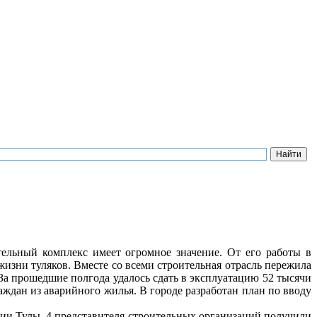
тельный комплекс имеет огромное значение. От его работы в
жизни туляков. Вместе со всеми строительная отрасль пережила
 За прошедшие полгода удалось сдать в эксплуатацию 52 тысячи
аждан из аварийного жилья. В городе разработан план по вводу
ии Тулы. 4 представителя строительных организаций получили