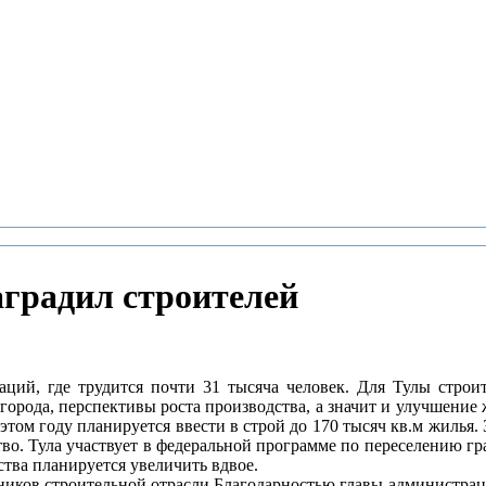
градил строителей
заций, где трудится почти 31 тысяча человек. Для Тулы строи
города, перспективы роста производства, а значит и улучшение 
этом году планируется ввести в строй до 170 тысяч кв.м жилья.
во. Тула участвует в федеральной программе по переселению гр
ства планируется увеличить вдвое.
иков строительной отрасли Благодарностью главы администрац