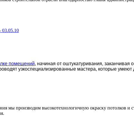
-
03.05.10
елке помещений
, начиная от оштукатуривания, заканчивая 
роводят узкоспециализированные мастера, которые умеют 
ения мы производим высокотехнологичную окраску потолков и с
я.