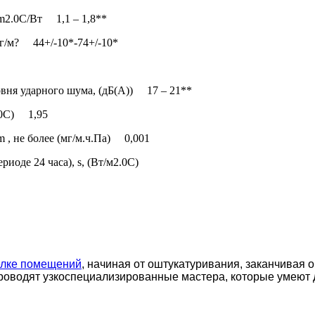
m2.0C/Bт 1,1 – 1,8**
кг/м? 44+/-10*-74+/-10*
вня ударного шума, (дБ(А)) 17 – 21**
г0С) 1,95
 , не более (мг/м.ч.Па) 0,001
иоде 24 часа), s, (Вт/м2.0С)
елке помещений
, начиная от оштукатуривания, заканчивая 
роводят узкоспециализированные мастера, которые умеют 