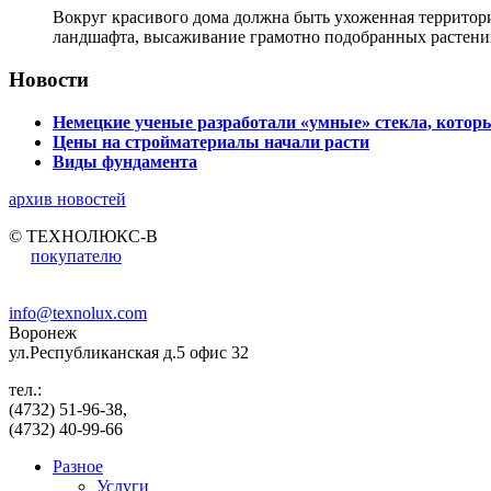
Вокруг красивого дома должна быть ухоженная территор
ландшафта, высаживание грамотно подобранных растени
Новости
Немецкие ученые разработали «умные» стекла, которы
Цены на стройматериалы начали расти
Виды фундамента
архив новостей
© ТЕХНОЛЮКС-В
покупателю
info@texnolux.com
Воронеж
ул.Республиканская д.5 офис 32
тел.:
(4732) 51-96-38,
(4732) 40-99-66
Разное
Услуги