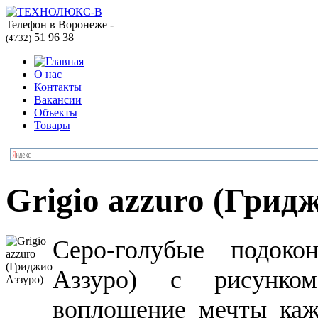
Телефон в Воронеже -
51 96 38
(4732)
О нас
Контакты
Вакансии
Объекты
Товары
Grigio azzuro (Грид
Серо-голубые подоко
Аззуро) с рисунко
воплощение мечты каж