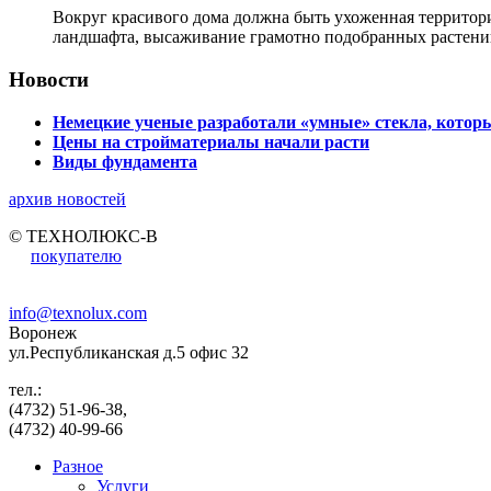
Вокруг красивого дома должна быть ухоженная территор
ландшафта, высаживание грамотно подобранных растени
Новости
Немецкие ученые разработали «умные» стекла, которы
Цены на стройматериалы начали расти
Виды фундамента
архив новостей
© ТЕХНОЛЮКС-В
покупателю
info@texnolux.com
Воронеж
ул.Республиканская д.5 офис 32
тел.:
(4732) 51-96-38,
(4732) 40-99-66
Разное
Услуги