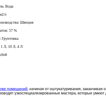
ль: Вода
м2/л
роизводства: Швеция
аток: 57 %
 Грунтовка
1 Л, 10 Л, 4 Л
убой
елке помещений
, начиная от оштукатуривания, заканчивая 
роводят узкоспециализированные мастера, которые умеют 