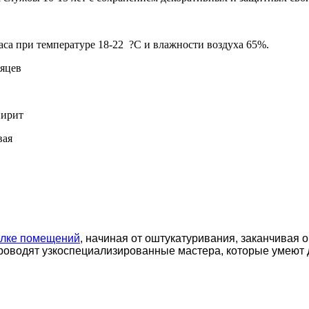
аса при температуре 18-22 ?С и влажности воздуха 65%.
сяцев
пирит
вая
елке помещений
, начиная от оштукатуривания, заканчивая 
роводят узкоспециализированные мастера, которые умеют 