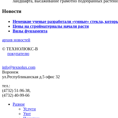
ландшафта, высаживание грамотно подобранных растени
Новости
Немецкие ученые разработали «умные» стекла, которы
Цены на стройматериалы начали расти
Виды фундамента
архив новостей
© ТЕХНОЛЮКС-В
покупателю
info@texnolux.com
Воронеж
ул.Республиканская д.5 офис 32
тел.:
(4732) 51-96-38,
(4732) 40-99-66
Разное
Услуги
Уют