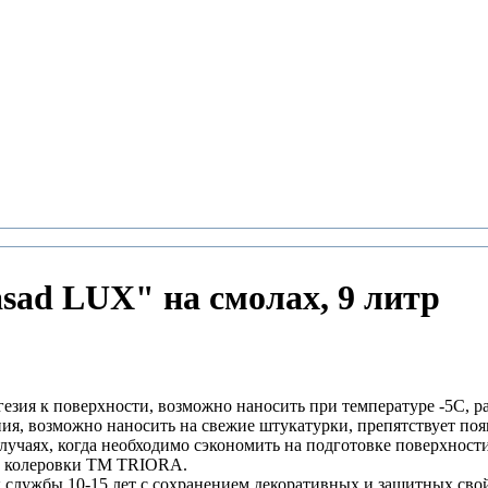
ad LUX" на смолах, 9 литр
гезия к поверхности, возможно наносить при температуре -5С, р
я, возможно наносить на свежие штукатурки, препятствует по
лучаях, когда необходимо сэкономить на подготовке поверхност
ме колеровки TM TRIORA.
службы 10-15 лет с сохранением декоративных и защитных свой