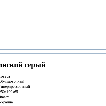
инский серый
товара
Облицовочный
Гиперпрессованый
250x100x65
Фагот
Украина