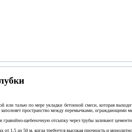
алубки
й или талью по мере укладки бетонной смеси, которая выходит
у, заполняет пространство между перемычками, ограждающими ме
или гравийно-щебеночную отсыпку через трубы заливают цементн
от 1,5 до 50 м, когда требуется высокая прочность и монолитн