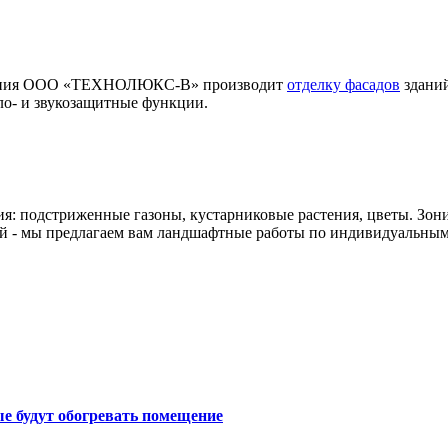
мпания ООО «ТЕХНОЛЮКС-В» производит
отделку фасадов
зданий
ло- и звукозащитные функции.
ия: подстриженные газоны, кустарниковые растения, цветы. Зон
й - мы предлагаем вам ландшафтные работы по индивидуальным
е будут обогревать помещение