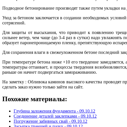
Подводное бетонирование производят также путем укладки на 
Уход за бетоном заключается в создании необходимых условий
сотрясений.
Для защиты от высыхания, что приводит к появлению трещи
сильнее ветер, чем чаще (до 3-4 раз в сутки) надо увлажнят
образует паронепроницаемую пленку, препятствующую испаре
Для сохранения влаги в свежеуложенном бетоне последний за
При температуре бетона ниже +10 его твердение замедляется, 
температуры оттаивает, и процессы твердения возобновляются,
раньше он начнет подвергаться замораживанию.
На заметку : Обливока каминов высокого качества проводят п
сделать заказ нужно только зайти на сайт.
Похожие материалы:
Глубина заложения фундамента -
09.10.12
Соединение деталей заклепками -
09.10.12
Погружение забивных свай -
09.10.12
Засыпка траншей и пазух -
09.10.12