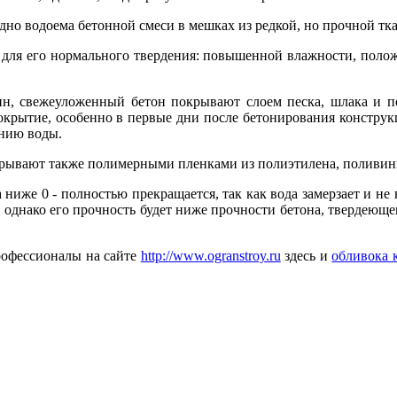
дно водоема бетонной смеси в мешках из редкой, но прочной тк
 для его нормального твердения: повышенной влажности, полож
н, свежеуложенный бетон покрывают слоем песка, шлака и п
ь покрытие, особенно в первые дни после бетонирования констру
нию воды.
крывают также полимерными пленками из полиэтилена, поливин
а ниже 0 - полностью прекращается, так как вода замерзает и 
 однако его прочность будет ниже прочности бетона, твердеющег
рофессионалы на сайте
http://www.ogranstroy.ru
здесь и
обливока 