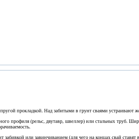
упругой прокладкой. Над забитыми в грунт сваями устраивают ж
чного профиля (рельс, двутавр, швеллер) или стальных труб. Ш
орачиваемость.
т забивкой или завинчиванием (для чего на концах свай ставят 