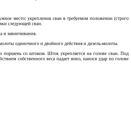
нужное место; укрепления сваи в требуемом положении (строго
овки следующей сваи.
а и завинчивания.
олоты одиночного и двойного действия и дизель-молоты.
н поршень со штоком. Шток укрепляется на голове сваи. Под
ствием собственного веса падает вниз, нанося удар по голове