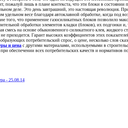
т, пожалуй лишь в плане контекста, что эти блоки в состоянии
льном деле. Это день завтрашний, это настоящая революция. При
 удельном весе благодаря автоклавной обработке, когда под в
ане того, что применение газосиликатных блоков позволило макс
ительной обработки элементов кладки (блоков), их подгонки и, 
вая смесь на основе обыкновенного силикатного клея, жидкого с
 не приходится. Гарант высоких коэффициентов этих показателе
образующих потребительский спрос, о цене, несколько слов сказа
еры и цена
с другими материалами, используемыми в строительст
 при обеспечении всех потребительских качеств и нормативов п
ра -
25.08.14