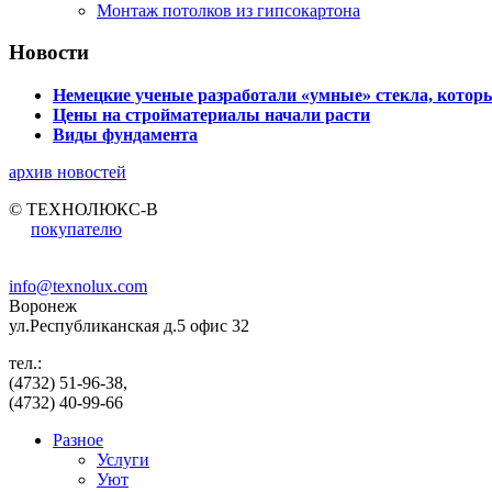
Монтаж потолков из гипсокартона
Новости
Немецкие ученые разработали «умные» стекла, которы
Цены на стройматериалы начали расти
Виды фундамента
архив новостей
© ТЕХНОЛЮКС-В
покупателю
info@texnolux.com
Воронеж
ул.Республиканская д.5 офис 32
тел.:
(4732) 51-96-38,
(4732) 40-99-66
Разное
Услуги
Уют