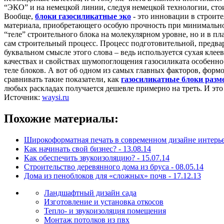
“ЭКО” и на немецкой линии, следуя немецкой технологии, стои
Вообще,
блоки газосиликатные эко
- это инновации в строите
материала, приобретающего особую прочность при минимальном
“теле” строительного блока на молекулярном уровне, но и в пл
сам строительный процесс. Процесс подготовительной, предвар
буквальном смысле этого слова – ведь используется сухая клее
качествах и свойствах шумопоглощения газосиликата особенно
теле блоков. А вот об одном из самых главных факторов, формо
сравнивать такие показатели, как
газосиликатные блоки разм
любых раскладах получается дешевле примерно на треть. И это
Источник:
waysi.ru
Похожие материалы:
Широкоформатная печать в современном дизайне интерье
Как начинать свой бизнес? -
13.08.14
Как обеспечить звукоизоляцию? -
15.07.14
Строительство деревянного дома из бруса -
08.05.14
Дома из пеноблоков для «сложных» почв -
17.12.13
Ландшафтный дизайн сада
Изготовление и установка откосов
Тепло- и звукоизоляция помещения
Монтаж потолков из пвх