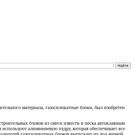
тельного материала, газосиликатные блоки, был изобретен
строительных блоков из смеси извести и песка автоклавным
 используют алюминиевую пудру, которая обеспечивает все
зводителей газосиликатных блоков выпускает их под маркой