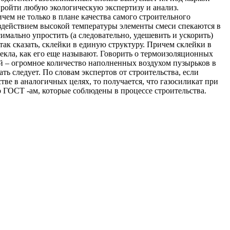
 пройти любую экологическую экспертизу и анализ.
чем не только в плане качества самого строительного
оздействием высокой температуры элементы смеси спекаются в
имально упростить (а следовательно, удешевить и ускорить)
так сказать, склейки в единую структуру. Причем склейки в
текла, как его еще называют. Говорить о термоизоляционных
й – огромное количество наполненных воздухом пузырьков в
ть следует. По словам экспертов от строительства, если
ве в аналогичных целях, то получается, что газосиликат при
о ГОСТ -ам, которые соблюдены в процессе строительства.