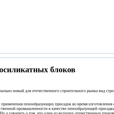
зосиликатных блоков
ально новый для отечественного строительного рынка вид строи
ия применения пенообразующих присадок во время изготовления 
ественной промышленности в качестве пенообразующей присадки
. Ну а говорить о том, что один из ведущих отечественных прои