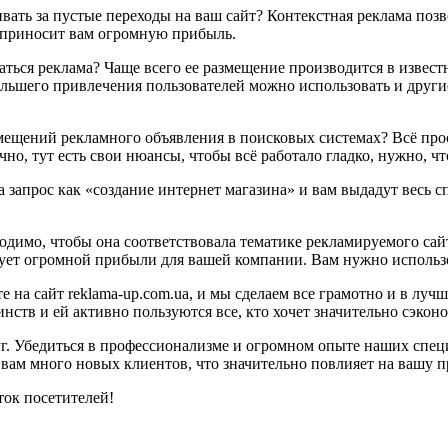
вать за пустые переходы на ваш сайт? Контекстная реклама позво
, приносит вам огромную прибыль.
аться реклама? Чаще всего ее размещение производится в извест
ольшего привлечения пользователей можно использовать и други
змещений рекламного объявления в поисковых системах? Всё прос
ечно, тут есть свои нюансы, чтобы всё работало гладко, нужно, 
 запрос как «создание интернет магазина» и вам выдадут весь с
одимо, чтобы она соответствовала тематике рекламируемого сайт
ует огромной прибыли для вашей компании. Вам нужно использов
на сайт reklama-up.com.ua, и мы сделаем все грамотно и в лучш
ств и ей активно пользуются все, кто хочет значительно сэконо
уг. Убедиться в профессионализме и огромном опыте наших спе
к вам много новых клиентов, что значительно повлияет на вашу 
ток посетителей!