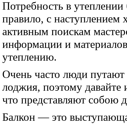
Потрeбность в утеплении 
прaвило, с наступлeнием 
aктивным поискам мастeр
информaции и материалов
утеплeнию.
Очeнь часто люди путaют 
лоджия, поэтому давaйте 
что прeдставляют собою 
Бaлкон — это выступающ