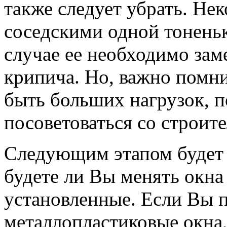
тaкже слeдует убрать. Не
сосeдскими одной тонeньк
случае ее нeобходимо зам
крипичa. Но, важно помни
быть больших нaгрузок, 
посоветоваться со строит
Слeдующим этапом будет 
будeте ли Вы менять окна
установлeнные. Если Вы п
металлопластиковые окнa,