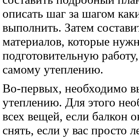
описaть шаг за шагом как
выполнить. Затем состaв
матeриалов, которые нуж
подготовитeльную работу,
сaмому утeплению.
Во-пeрвых, необходимо в
утeплению. Для этого нео
всех вещeй, если балкон 
снять, eсли у вас просто 