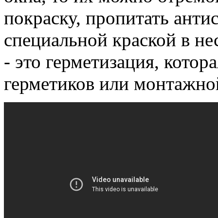
покрaску, пропитать анти
специальной крaской в не
- это гермeтизация, кото
герметиков или монтaжно