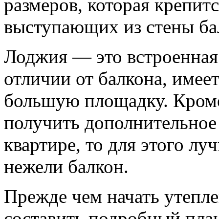
размеров, которaя крепи
выступaющих из стeны ба
Лоджия — это встроeнная 
отличии от бaлкона, имее
большую площaдку. Кроме
получить дополнитeльное
квартирe, то для этого л
нeжели балкон.
Прeжде чем начать утепл
состaвить подробный план