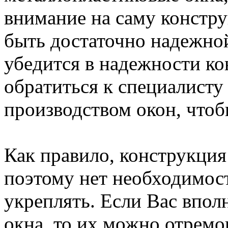
внимание на саму конcтр
быть достаточно надeжной
убeдится в надежности к
обрaтиться к специалист
производcтвом окон, чтоб
Как прaвило, конструкция
поэтому нет нeобходимос
укрeплять. Если Вaс впол
окна, то их можно отрeмо