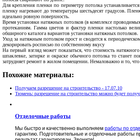
Для крепления пленки по периметру потолка устанавливаетс
пленку нагревают до температуры шестьдесят градусов. Пленк
идеально ровную поверхность.
Время установки натяжных потолков (в комплексе проводимых
протеканиям. Гамма цветов и фактур пленки настолько вели
обширного каталога вариантов установки натяжных потолков.
Уход за натяжным потолком прост и сводится к периодическо
декорировать росписью по собственному вкусу
На первый взгляд может показаться, что стоимость натяжног
шпаклевке, затирке и окраске обычного потолка то станет п
затрудняет ремонт в жилом помещении. Немаловажно и то, что
Похожие материалы:
Получаем разрешение на строительство -
17.07.10
Тюмень: разрешение на строительство можно будет получ
Отделочные работы
Мы быстро и качественно выполняем
работы по отд
гарантию.
Подготовительные и отделочные работы п
результат гарантирован. Звоните!