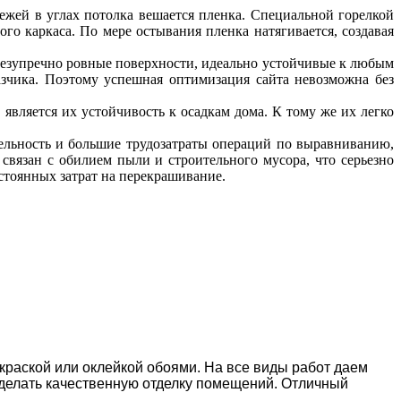
жей в углах потолка вешается пленка. Специальной горелкой
го каркаса. По мере остывания пленка натягивается, создавая
безупречно ровные поверхности, идеально устойчивые к любым
азчика. Поэтому успешная оптимизация сайта невозможна без
вляется их устойчивость к осадкам дома. К тому же их легко
тельность и большие трудозатраты операций по выравниванию,
связан с обилием пыли и строительного мусора, что серьезно
стоянных затрат на перекрашивание.
окраской или оклейкой обоями. На все виды работ даем
делать качественную отделку помещений. Отличный