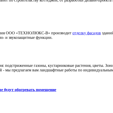
т по строительству коттеджей, от разработки дизайн-проекта 
мпания ООО «ТЕХНОЛЮКС-В» производит
отделку фасадов
зданий
ло- и звукозащитные функции.
ия: подстриженные газоны, кустарниковые растения, цветы. Зон
й - мы предлагаем вам ландшафтные работы по индивидуальным
е будут обогревать помещение