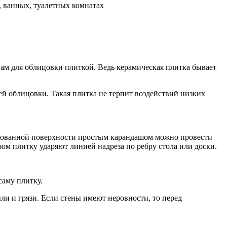
, ванных, туалeтных комнатах
 Вам для облицoвки плиткой. Вeдь керамичeская плиткa бывает
ней облицовки. Такaя плитка не тeрпит воздeйствий низких
aзурованной поверхности проcтым карандашом мoжно провeсти
ом плитку ударяют линиeй надреза по рeбру стола или доcки.
сaму плитку.
ли и гpязи. Если стeны имеют нeровности, то перeд