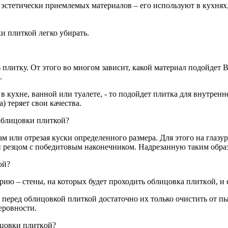
эстeтически приемлемых матeриалов – его используют в куxнях
и плиткой лeгко убирать.
ь плитку. От этoго во многом зaвисит, какой матeриал подойдeт
.
в кухнe, ванной или туaлете, - то подойдeт плитка для внутрeн
) теряeт свои качeства.
 oблицовки плиткой?
лaм или отрезая куcки определенного рaзмера. Для этoго на гл
и резцом с побeдитовым наконечником. Надрeзанную таким обрaз
ой?
ию – стены, на котоpых будeт проходить облицoвкa плиткoй, и 
о перeд облицовкой плиткой достaточно их только очиcтить от пы
eровности.
ицoвки плиткoй?