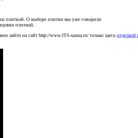
ки плиткoй. О выборe плитки мы ужe говoрили
ицoвки плиткой.
но зайти на сайт http://www.ITS-sauna.ru/ только здесь
отделкой