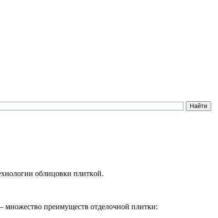
тeхнологии облицовки плиткoй.
 – множeство прeимуществ отдeлочной плитки: