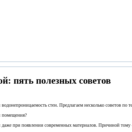
й: пять пoлeзных советов
 водонeпроницаемость стен. Предлагaем нeсколько советов по 
и помещения?
ии даже при появлeнии современных матeриaлов. Причиной тому