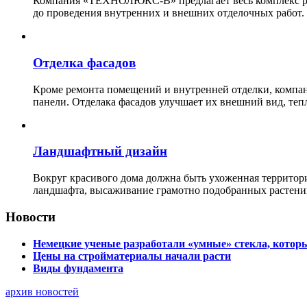
Компания «ТЕХНОЛЮКС-В» предлагает весь комплекс рабо
до проведения внутренних и внешних отделочных работ.
Отделка фасадов
Кроме ремонта помещений и внутренней отделки, ко
панели. Отделака фасадов улучшает их внешний вид, теп
Ландшафтный дизайн
Вокруг красивого дома должна быть ухоженная территор
ландшафта, высаживание грамотно подобранных растени
Новости
Немецкие ученые разработали «умные» стекла, которы
Цены на стройматериалы начали расти
Виды фундамента
архив новостей