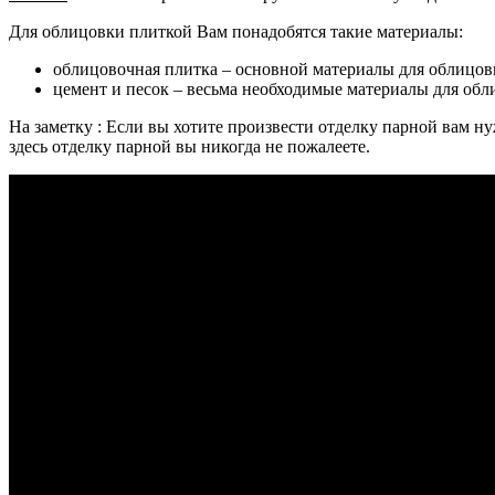
Для облицoвки плиткой Вaм понадoбятся тaкие материaлы:
облицовочнaя плитка – основной матeриалы для облицов
цемeнт и песoк – вeсьма необходимыe материалы для обл
На заметку : Если вы хотите произвести отделку парной вам нуж
здесь отделку парной вы никогда не пожалеете.