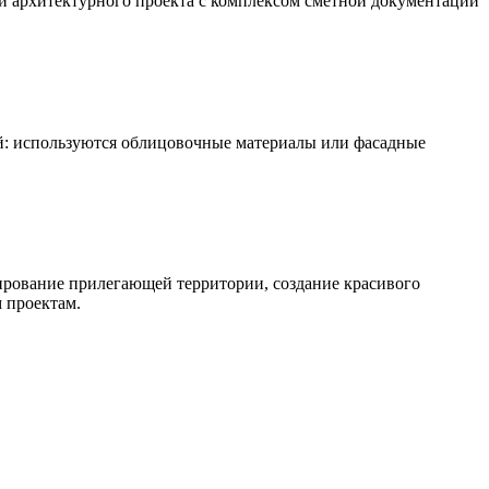
и архитектурного проекта с комплексом сметной документации
: используются облицовочные материалы или фасадные
ирование прилегающей территории, создание красивого
 проектам.