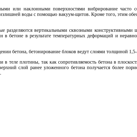
ными или наклонными поверхностями вибрирование часто со
 излишней воды с помощью вакуум-щитов. Кроме того, этим обес
ые разделяются вертикальными сквозными конструктивными ш
ин в бетоне в результате температурных деформаций и нерав
ении бетона, бетонирование блоков ведут слоями толщиной 1,5-2
в теле плотины, так как сопротивляемость бетона в плоскост
 верхний слой ранее уложенного бетона получается более пор
.