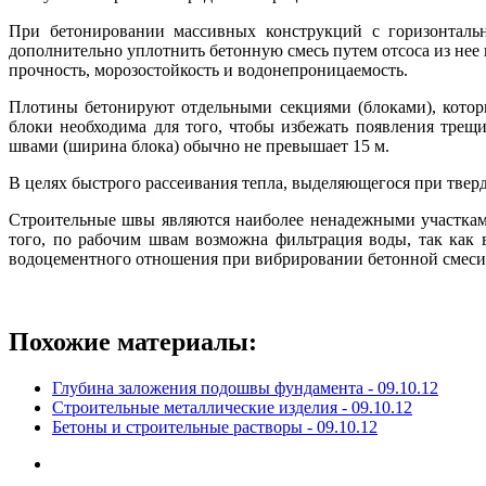
При бетонировании массивных конструкций с горизонталь
дополнительно уплотнить бетонную смесь путем отсоса из нее
прочность, морозостойкость и водонепроницаемость.
Плотины бетонируют отдельными секциями (блоками), котор
блоки необходима для того, чтобы избежать появления трещ
швами (ширина блока) обычно не превышает 15 м.
В целях быстрого рассеивания тепла, выделяющегося при тверд
Строительные швы являются наиболее ненадежными участками 
того, по рабочим швам возможна фильтрация воды, так как
водоцементного отношения при вибрировании бетонной смеси
Похожие материалы:
Глубина заложения подошвы фундамента -
09.10.12
Строительные металлические изделия -
09.10.12
Бетоны и строительные растворы -
09.10.12