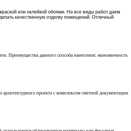
окраской или оклейкой обоями. На все виды работ даем
делать качественную отделку помещений. Отличный
тен. Преимущества данного способа нанесения: экономичность
и архитектурного проекта с комплексом сметной документации
: используются облицовочные материалы или фасадные