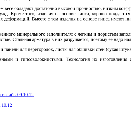
ном весе обладают достаточно высокой прочностью, низким коэ
нужд. Кроме того, изделия на основе гипса, хорошо поддаются
ных деформаций. Вместе с тем изделия на основе гипса имеют н
ченного минерального заполнителя: с легким и пористым запол
стые. Стальная арматура в них разрушается, поэтому ее надо н
 панели для перегородок, листы для обшивки стен (сухая штука
нными и гипсоволокнистыми. Технология их изготовления с
 изгиб -
09.10.12
.10.12