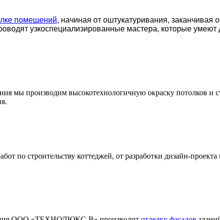
елке помещений
, начиная от оштукатуривания, заканчивая 
роводят узкоспециализированные мастера, которые умеют 
ения мы производим высокотехнологичную окраску потолков и с
я.
т по строительству коттеджей, от разработки дизайн-проекта 
мпания ООО «ТЕХНОЛЮКС-В» производит
отделку фасадов
зданий