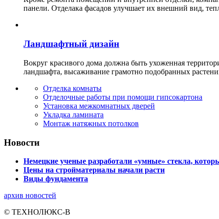
панели. Отделака фасадов улучшает их внешний вид, теп
Ландшафтный дизайн
Вокруг красивого дома должна быть ухоженная территор
ландшафта, высаживание грамотно подобранных растени
Отделка комнаты
Отделочные работы при помощи гипсокартона
Установка межкомнатных дверей
Укладка ламината
Монтаж натяжных потолков
Новости
Немецкие ученые разработали «умные» стекла, которы
Цены на стройматериалы начали расти
Виды фундамента
архив новостей
© ТЕХНОЛЮКС-В