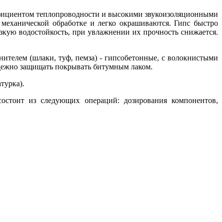
ффициентом теплопроводности и высокими звукоизоляционными
 механической обработке и легко окрашиваются. Гипс быстро
изкую водостойкость, при увлажнении их прочность снижается.
нителем (шлаки, туф, пемза) - гипсобетонные, с волокнистыми
адежно защищать покрывать битумным лаком.
турка).
остоит из следующих операций: дозирования компонентов,