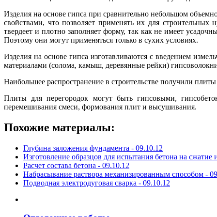
Изделия на основе гипса при сравнительно небольшом объем
свойствами, что позволяет применять их для строительных 
твердеет и плотно заполняет форму, так как не имеет усадоч
Поэтому они могут применяться только в сухих условиях.
Изделия на основе гипса изготавливаются с введением измель
материалами (солома, камыш, деревянные рейки) гипсоволокни
Наибольшее распространение в строительстве получили плиты и
Плиты для перегородок могут быть гипсовыми, гипсобето
перемешивания смеси, формования плит и высушивания.
Похожие материалы:
Глубина заложения фундамента -
09.10.12
Изготовление образцов для испытания бетона на сжатие и
Расчет состава бетона -
09.10.12
Набрасывание раствора механизированным способом -
09
Подводная электродуговая сварка -
09.10.12